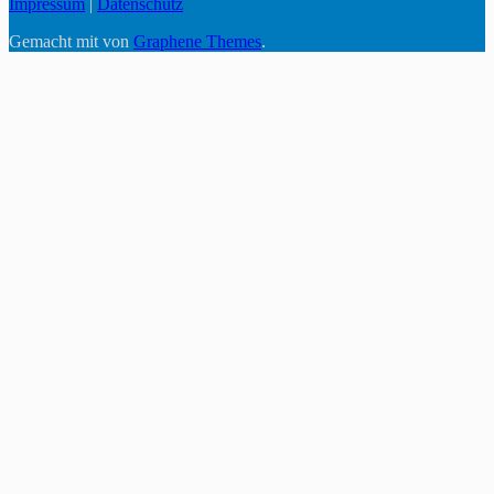
Impressum
|
Datenschutz
Gemacht mit
von
Graphene Themes
.